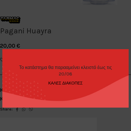
Pagani Huayra
20,00
€
Add to wishlist
Το κατάστημα θα παρααμείνει κλειστό έως τις
20/08
ΚΑΛΕΣ ΔΙΑΚΟΠΕΣ
Κωδικός προϊόντος:
T64G-TL014-BL
Κατηγορίες:
Diecast Cars 1/64
,
Tarmac
Share: