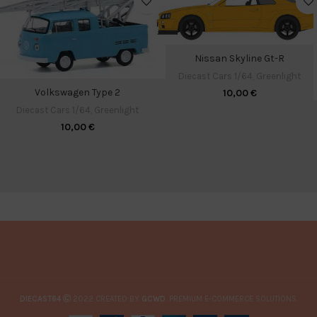
Nissan Skyline Gt-R
Diecast Cars 1/64
,
Greenlight
Volkswagen Type 2
10,00
€
Diecast Cars 1/64
,
Greenlight
10,00
€
DIECAST64
2022 CREATED BY
GCWD
. PREMIUM E-COMMERCE SOLUTIONS.