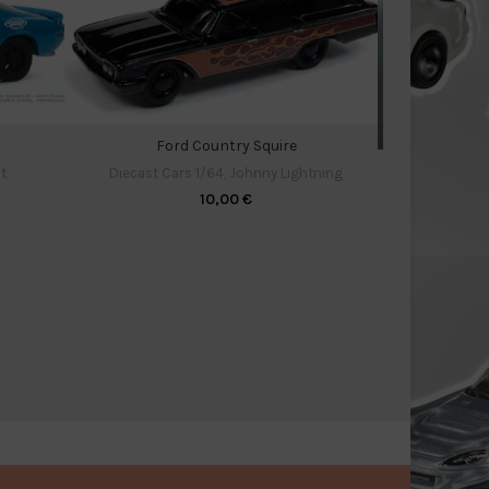
Ford Country Squire
Hi
t
Diecast Cars 1/64
,
Johnny Lightning
Diecas
10,00
€