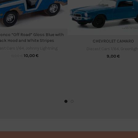
ronco “Off Road” Gloss Blue with
ack Hood and White Stripes
CHEVROLET CAMARO
ast Cars 1/64
,
Johnny Lightning
Diecast Cars 1/64
,
Greenligh
10,00
€
11,00
€
9,00
€