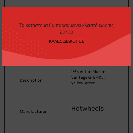
Aston Martin
Brand
:
Το κατάστημα θα παρααμείνει κλειστό έως τις
20/08
ΚΑΛΕΣ ΔΙΑΚΟΠΕΣ
Vantage
Model
:
1/64 Aston Martin
Vantage GTE #95,
Description
:
yellow-green
Hotwheels
Manufacturer
: