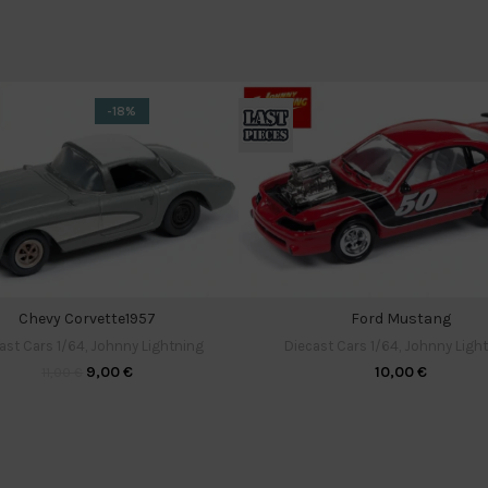
-18%
Chevy Corvette1957
Ford Mustang
ast Cars 1/64
,
Johnny Lightning
Diecast Cars 1/64
,
Johnny Ligh
9,00
€
10,00
€
11,00
€