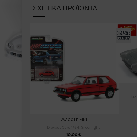
ΣΧΕΤΙΚΆ ΠΡΟΪΌΝΤΑ
Diec
VW GOLF MK1
Diecast Cars 1/64
,
Greenlight
10,00
€