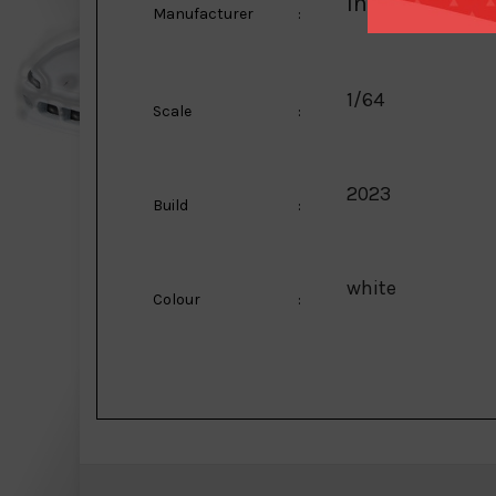
Inno Models
Manufacturer
:
1/64
Scale
:
2023
Build
:
white
Colour
: