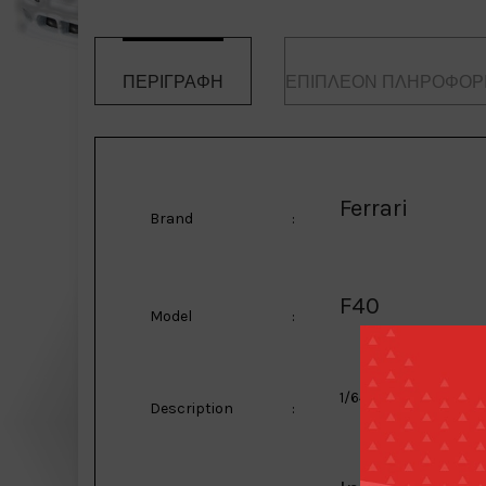
ΠΕΡΙΓΡΑΦΉ
ΕΠΙΠΛΈΟΝ ΠΛΗΡΟΦΟΡ
Ferrari
Brand
:
F40
Model
:
1/64 2023 LBWK Ferra
Description
: