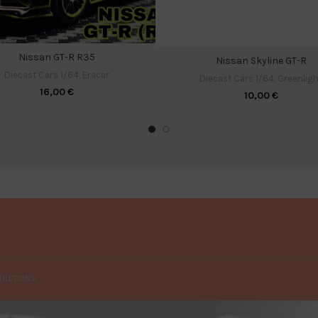
Nissan GT-R R35
Nissan Skyline GT-R
Diecast Cars 1/64
,
Eracar
Diecast Cars 1/64
,
Greenligh
16,00
€
10,00
€
OLUTIONS.