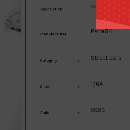
1/64 2023 Honda Civic
Description
:
Para64
Manufacturer
:
Street cars
Category
:
1/64
Scale
:
2023
Build
: