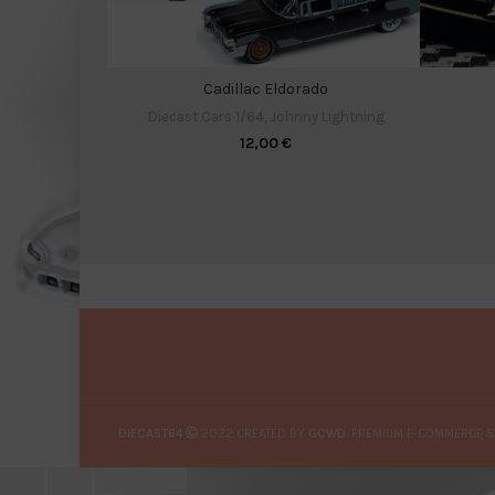
Cadillac Eldorado
Diecast Cars 1/64
,
Johnny Lightning
12,00
€
DIECAST64
2022 CREATED BY
GCWD
. PREMIUM E-COMMERCE S