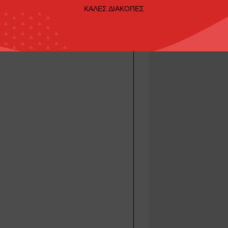
ΚΑΛΕΣ ΔΙΑΚΟΠΕΣ
 Type R FL5, white left hand drive