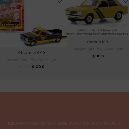
-10%
Datsun 510
Diecast Cars 1/64
,
Greenlight
Chevrolet C-10
11,00
€
Diecast Cars 1/64
,
Greenlight
9,00
€
10,00
€
DIECAST64
2022 CREATED BY
GCWD
. PREMIUM E-COMMERCE SOLUTIONS.