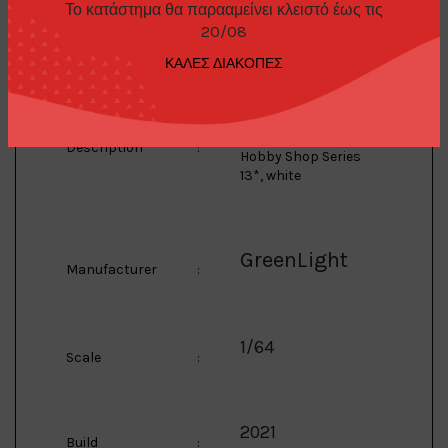
Το κατάστημα θα παρααμείνει κλειστό έως τις
2500
Model
:
20/08
ΚΑΛΕΣ ΔΙΑΚΟΠΕΣ
2021 Ram 2500
Tradesman with
Garbage Bin *The
Description
:
Hobby Shop Series
13*, white
GreenLight
Manufacturer
:
1/64
Scale
:
2021
Build
: