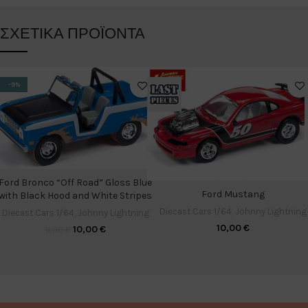
ΣΧΕΤΙΚΆ ΠΡΟΪΌΝΤΑ
-9%
Ford Bronco “Off Road” Gloss Blue
Ford Mustang
with Black Hood and White Stripes
Diecast Cars 1/64
,
Johnny Lightning
Diecast Cars 1/64
,
Johnny Lightning
10,00
€
10,00
€
11,00
€