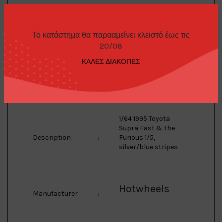
Toyota
Το κατάστημα θα παρααμείνει κλειστό έως τις
Brand
:
20/08
ΚΑΛΕΣ ΔΙΑΚΟΠΕΣ
Supra F&F 1/5
Model
:
1/64 1995 Toyota
Supra Fast & the
Description
:
Furious 1/5,
silver/blue stripes
Hotwheels
Manufacturer
: