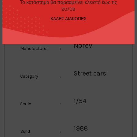
Το κατάστημα θα παρααμείνει κλειστό έως τις
20/08
1/54 1988 Peugeot
ΚΑΛΕΣ ΔΙΑΚΟΠΕΣ
Description
:
205 GTI, meije white
Norev
Manufacturer
:
Street cars
Category
:
1/54
Scale
:
1988
Build
: