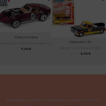
Chevy Corvette
Chevrolet C-10
Diecast Cars 1/64
,
Johnny Lightning
Diecast Cars 1/64
,
Greenlight
11,00
€
9,00
€
10,00
€
DIECAST64
2022 CREATED BY
GCWD
. PREMIUM E-COMMERCE SOLUTIONS.