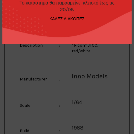
Το κατάστημα θα παρααμείνει κλειστό έως τις
Model
:
R31 #23
20/08
ΚΑΛΕΣ ΔΙΑΚΟΠΕΣ
1988 Nissan Skyline
GTS-R R31 #23
Description
:
*Ricoh* JTCC,
red/white
Inno Models
Manufacturer
:
1/64
Scale
:
1988
Build
: