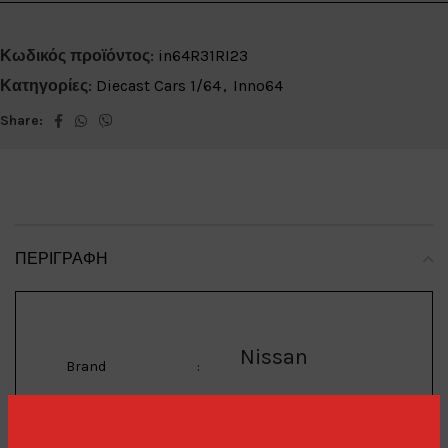
Κωδικός προϊόντος:
in64R31RI23
Κατηγορίες:
Diecast Cars 1/64
,
Inno64
Share:
ΠΕΡΙΓΡΑΦΉ
Nissan
Brand
:
Skyline GTS-R