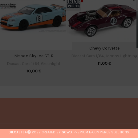
Chevy Corvette
Nissan Skyline GT-R
Diecast Cars 1/64
,
Johnny Lightning
11,00
€
Diecast Cars 1/64
,
Greenlight
10,00
€
DIECAST64
2022 CREATED BY
GCWD
. PREMIUM E-COMMERCE SOLUTIONS.