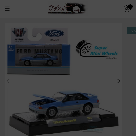
0
-7%