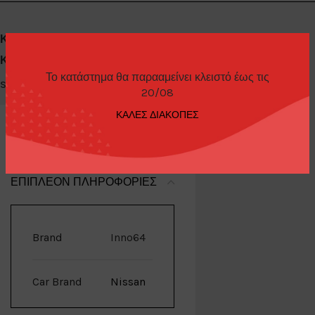
Κωδικός προϊόντος:
in64R31DB
Κατηγορίες:
Diecast Cars 1/64
,
Inno64
Το κατάστημα θα παρααμείνει κλειστό έως τις
Share:
20/08
ΚΑΛΕΣ ΔΙΑΚΟΠΕΣ
ΕΠΙΠΛΈΟΝ ΠΛΗΡΟΦΟΡΊΕΣ
Brand
Inno64
Car Brand
Nissan