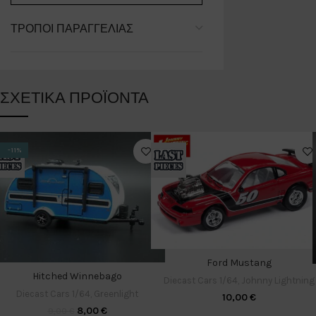
ΤΡΌΠΟΙ ΠΑΡΑΓΓΕΛΊΑΣ
ΣΧΕΤΙΚΆ ΠΡΟΪΌΝΤΑ
-11%
Ford Mustang
Hitched Winnebago
Diecast Cars 1/64
,
Johnny Lightning
Diecast Cars 1/64
,
Greenlight
10,00
€
8,00
€
9,00
€