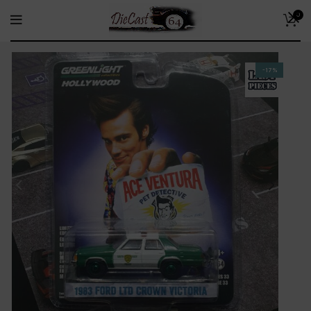
0
-17%