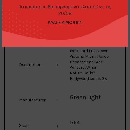
Το κατάστημα θα παρααμείνει κλειστό έως τις
20/08
LTD Crown
ΚΑΛΕΣ ΔΙΑΚΟΠΕΣ
Model
:
Victoria
1983 Ford LTD Crown
Victoria Miami Police
Department *Ace
Description
:
Ventura, When
Nature Calls*
Hollywood series 33
GreenLight
Manufacturer
:
1/64
Scale
: