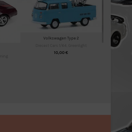
Volkswagen Type 2
Diecast Cars 1/64
,
Greenlight
Mitsubishi Lan
10,00
€
tning
Diecast