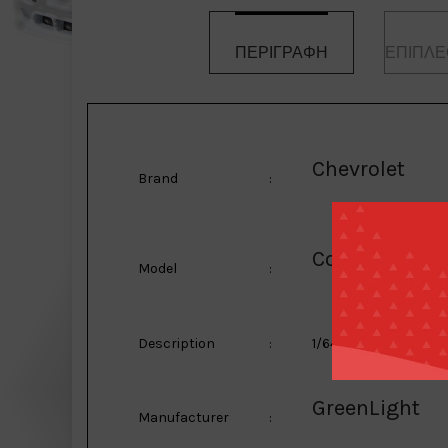
ΠΕΡΙΓΡΑΦΉ
ΕΠΙΠΛΈ
Chevrolet
Brand
:
Corvette
Model
:
Description
:
1/64 1978 Chevrolet 
GreenLight
Manufacturer
: