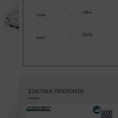
1/64
Scale
:
1978
Build
:
ΣΧΕΤΙΚΆ ΠΡΟΪΌΝΤΑ