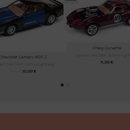
Chevy Corvette
Diecast Cars 1/64
,
Johnny Ligh
Chevrolet Camaro IROC Z
11,00
€
ast Cars 1/64
,
Johnny Lightning
10,00
€
11,00
€