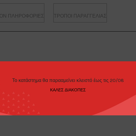
ΟΝ ΠΛΗΡΟΦΟΡΊΕΣ
ΤΡΌΠΟΙ ΠΑΡΑΓΓΕΛΊΑΣ
Το κατάστημα θα παρααμείνει κλειστό έως τις 20/08
ΚΑΛΕΣ ΔΙΑΚΟΠΕΣ
Corvette 62nd Annual Indianapolis 500 Mile Race Official Pace Car,