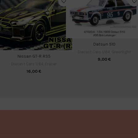
Datsun 510
Diecast Cars 1/64
,
Greenlight
Nissan GT-R R35
9,00
€
Diecast Cars 1/64
,
Eracar
16,00
€