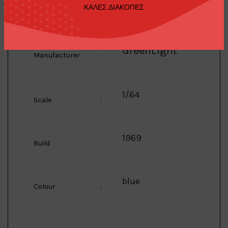
Description
:
ΚΑΛΕΣ ΔΙΑΚΟΠΕΣ
Emergency, blue
GreenLight
Manufacturer
:
1/64
Scale
:
1969
Build
:
blue
Colour
: