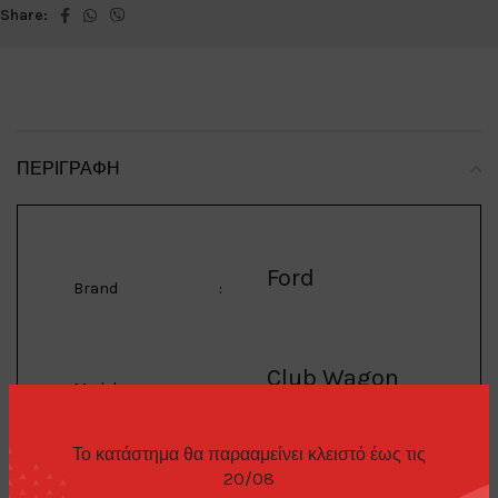
Share:
ΠΕΡΙΓΡΑΦΉ
Ford
Brand
:
Club Wagon
Model
:
Το κατάστημα θα παρααμείνει κλειστό έως τις
1/64 1969 Ford Club
20/08
Wagon City Police