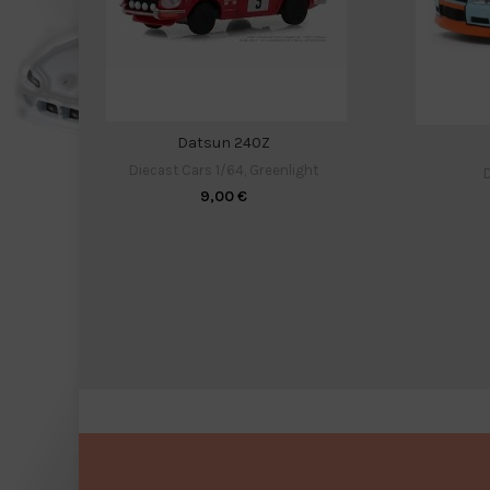
Datsun 240Z
Diecast Cars 1/64
,
Greenlight
D
9,00
€