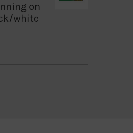
unning on
ack/white