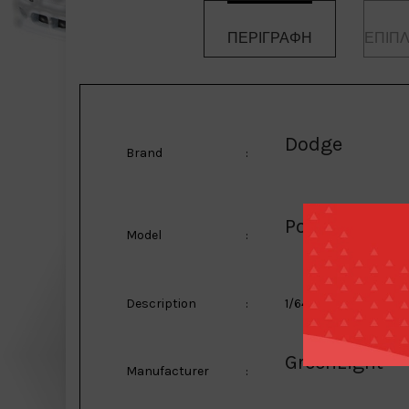
ΠΕΡΙΓΡΑΦΉ
ΕΠΙΠ
Dodge
Brand
:
Power Wagon
Model
:
Description
:
1/64 1945 Dodge Powe
GreenLight
Manufacturer
: