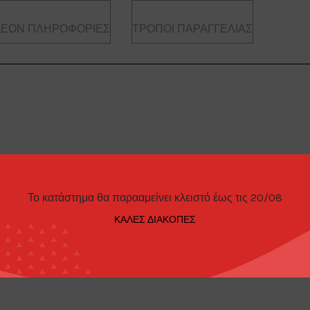
ΛΈΟΝ ΠΛΗΡΟΦΟΡΊΕΣ
ΤΡΌΠΟΙ ΠΑΡΑΓΓΕΛΊΑΣ
 Wrecker
Το κατάστημα θα παρααμείνει κλειστό έως τις 20/08
ΚΑΛΕΣ ΔΙΑΚΟΠΕΣ
r Wagon Wrecker Shell Oil *Running on Empty Series 17*, black/whit