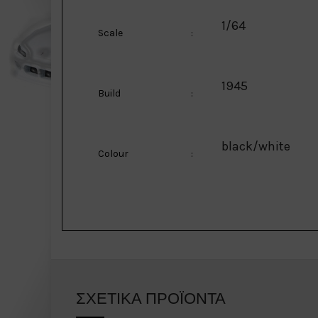
1/64
Scale
:
1945
Build
:
black/white
Colour
:
ΣΧΕΤΙΚΆ ΠΡΟΪΌΝΤΑ