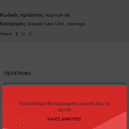
Κωδικός προϊόντος:
XcarY24-08
Κατηγορίες:
Diecast Cars 1/64
,
Xcartoys
Share:
ΠΕΡΙΓΡΑΦΉ
JMC KaiRui
Το κατάστημα θα παρααμείνει κλειστό έως τις
Model
:
Wrecker Truck
20/08
ΚΑΛΕΣ ΔΙΑΚΟΠΕΣ