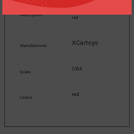
1/64 XCARTOYS JMC
KaiRui Wrecker Truck,
Description
:
red
XCartoys
Manufacturer
:
1/64
Scale
:
red
Colour
: