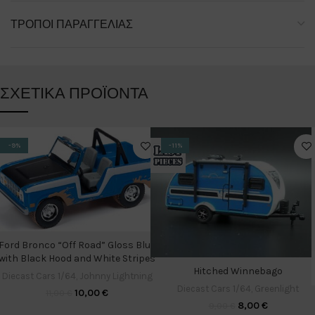
ΤΡΌΠΟΙ ΠΑΡΑΓΓΕΛΊΑΣ
ΣΧΕΤΙΚΆ ΠΡΟΪΌΝΤΑ
-9%
-11%
Ford Bronco “Off Road” Gloss Blue
with Black Hood and White Stripes
Hitched Winnebago
Diecast Cars 1/64
,
Johnny Lightning
Diecast Cars 1/64
,
Greenlight
10,00
€
11,00
€
8,00
€
9,00
€