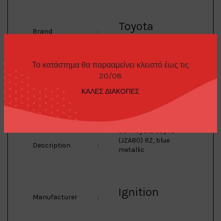
Toyota
Brand
:
Το κατάστημα θα παρααμείνει κλειστό έως τις
Supra
20/08
Model
:
(JZA80) RZ
ΚΑΛΕΣ ΔΙΑΚΟΠΕΣ
1/64 Toyota Supra
(JZA80) RZ, blue
Description
:
metallic
Ignition
Manufacturer
: