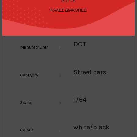
20/08
ΚΑΛΕΣ ΔΙΑΚΟΠΕΣ
1/64 Toyota AE86,
Description
:
white/black
DCT
Manufacturer
:
Street cars
Category
:
1/64
Scale
:
white/black
Colour
: