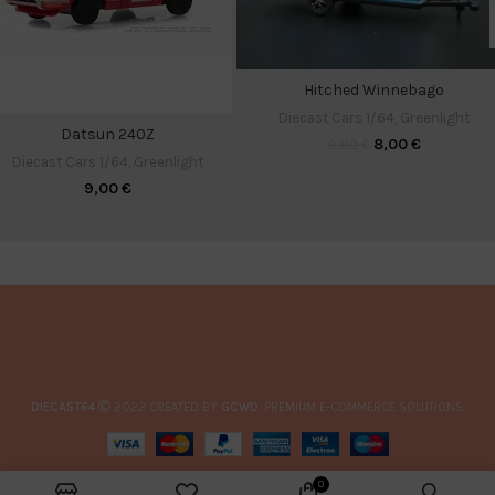
Hitched Winnebago
Diecast Cars 1/64
,
Greenlight
Datsun 240Z
8,00
€
9,00
€
Diecast Cars 1/64
,
Greenlight
9,00
€
DIECAST64
2022 CREATED BY
GCWD
. PREMIUM E-COMMERCE SOLUTIONS.
0