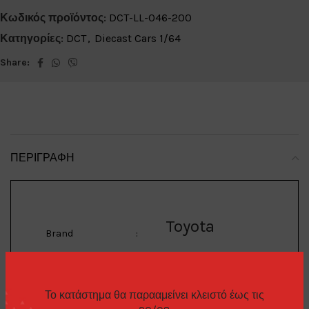
Κωδικός προϊόντος:
DCT-LL-046-200
Κατηγορίες:
DCT
,
Diecast Cars 1/64
Share:
ΠΕΡΙΓΡΑΦΉ
Toyota
Brand
:
AE86
Το κατάστημα θα παρααμείνει κλειστό έως τις
Model
: