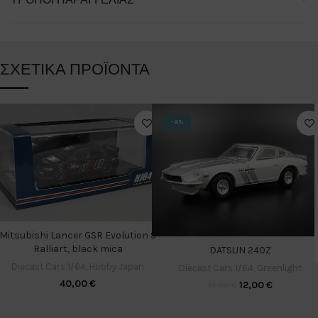
ΣΧΕΤΙΚΆ ΠΡΟΪΌΝΤΑ
-8%
Mitsubishi Lancer GSR Evolution 9
Ralliart, black mica
DATSUN 240Z
Diecast Cars 1/64
,
Hobby Japan
Diecast Cars 1/64
,
Greenlight
40,00
€
12,00
€
13,00
€