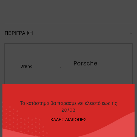
ΠΕΡΙΓΡΑΦΉ
Porsche
Brand
:
RWB 997
Model
:
Το κατάστημα θα παρααμείνει κλειστό έως τις
20/08
1/64 RWB 997, Tiffany
ΚΑΛΕΣ ΔΙΑΚΟΠΕΣ
Description
:
blue