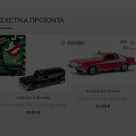
ΣΧΕΤΙΚΆ ΠΡΟΪΌΝΤΑ
Ford Gran Torino
Cadillac Eldorado
Diecast Cars 1/64
,
Greenlight
Diecast Cars 1/64
,
Johnny Lightning
10,00
€
12,00
€