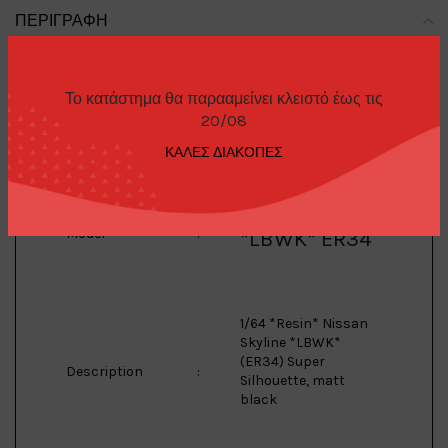
ΠΕΡΙΓΡΑΦΉ
Το κατάστημα θα παρααμείνει κλειστό έως τις
Nissan
20/08
Brand
:
ΚΑΛΕΣ ΔΙΑΚΟΠΕΣ
Skyline
Model
:
*LBWK* ER34
1/64 *Resin* Nissan
Skyline *LBWK*
(ER34) Super
Description
:
Silhouette, matt
black