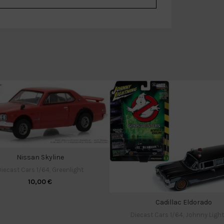
Nissan Skyline
iecast Cars 1/64
,
Greenlight
10,00
€
Cadillac Eldorado
Diecast Cars 1/64
,
Johnny Ligh