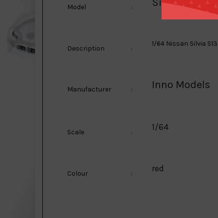
Silvia S13 (V2
Model
:
1/64 Nissan Silvia S
Description
:
Inno Models
Manufacturer
:
1/64
Scale
:
red
Colour
: