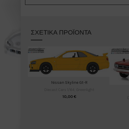
ΣΧΕΤΙΚΆ ΠΡΟΪΌΝΤΑ
Nissan Skyline Gt-R
Diecast Cars 1/64
,
Greenlight
10,00
€
D