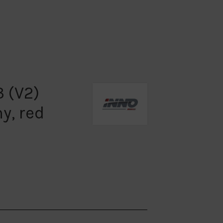
3 (V2)
y, red