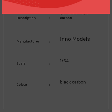
1/64 LBWK F40, full
Description
:
carbon
Inno Models
Manufacturer
:
1/64
Scale
:
black carbon
Colour
: