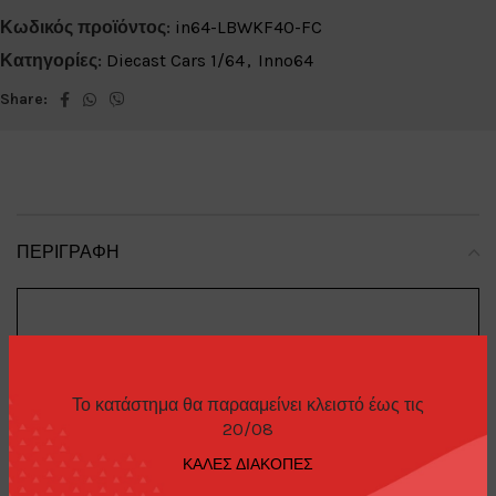
Κωδικός προϊόντος:
in64-LBWKF40-FC
Κατηγορίες:
Diecast Cars 1/64
,
Inno64
Share:
ΠΕΡΙΓΡΑΦΉ
LB Works
Brand
:
Το κατάστημα θα παρααμείνει κλειστό έως τις
20/08
F40
ΚΑΛΕΣ ΔΙΑΚΟΠΕΣ
Model
: