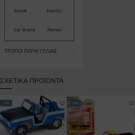
Brand
Maisto
Car Brand
Ferrari
ΤΡΌΠΟΙ ΠΑΡΑΓΓΕΛΊΑΣ
ΣΧΕΤΙΚΆ ΠΡΟΪΌΝΤΑ
-9%
-10%