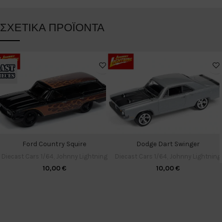
ΣΧΕΤΙΚΆ ΠΡΟΪΌΝΤΑ
Ford Country Squire
Dodge Dart Swinger
Diecast Cars 1/64
,
Johnny Lightning
Diecast Cars 1/64
,
Johnny Lightning
10,00
€
10,00
€