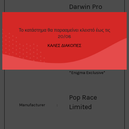
Darwin Pro
66G NWB
Model
:
Supra A90
Το κατάστημα θα παρααμείνει κλειστό έως τις
20/08
ΚΑΛΕΣ ΔΙΑΚΟΠΕΣ
1/64 Darwin Pro 66G
NWB Supra A90, grey
metallic
Description
:
*Enigma Exclusive*
Pop Race
Manufacturer
:
Limited