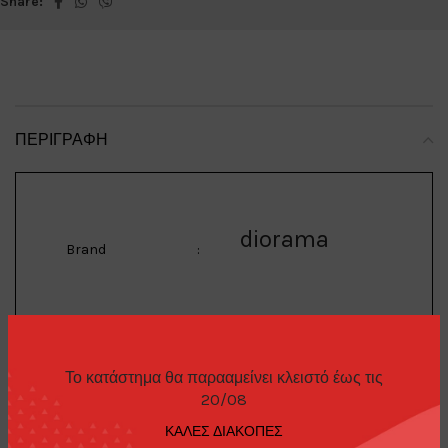
Share:
ΠΕΡΙΓΡΑΦΉ
diorama
Brand
:
Accessoires
Το κατάστημα θα παρααμείνει κλειστό έως τις
1/64 Blue, Auto Body
20/08
Shop, *Automotive
Description
:
Double Scissor Lifts
ΚΑΛΕΣ ΔΙΑΚΟΠΕΣ
Series 1*