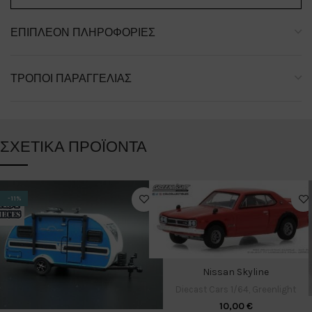
ΕΠΙΠΛΈΟΝ ΠΛΗΡΟΦΟΡΊΕΣ
ΤΡΌΠΟΙ ΠΑΡΑΓΓΕΛΊΑΣ
ΣΧΕΤΙΚΆ ΠΡΟΪΌΝΤΑ
-11%
Nissan Skyline
Diecast Cars 1/64
,
Greenlight
10,00
€