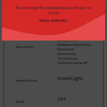
Το κατάστημα θα παρααμείνει κλειστό έως τις
Tahoe
20/08
Model
:
ΚΑΛΕΣ ΔΙΑΚΟΠΕΣ
1/64 2023 Chevrolet
Tahoe Police Pursuit
Vehicle (PPV)
Delaware State Police
Description
:
Centennial
Anniversary
*Anniversary
Collection series 16*
GreenLight
Manufacturer
:
1/64
Scale
: