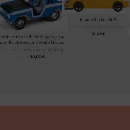
Nissan Skyline Gt-R
Diecast Cars 1/64
,
Greenlight
10,00
€
Ford Bronco “Off Road” Gloss Blue
with Black Hood and White Stripes
Diecast Cars 1/64
,
Johnny Lightning
10,00
€
11,00
€