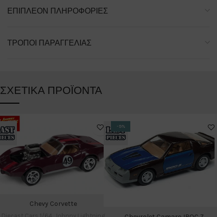
ΕΠΙΠΛΈΟΝ ΠΛΗΡΟΦΟΡΊΕΣ
ΤΡΌΠΟΙ ΠΑΡΑΓΓΕΛΊΑΣ
ΣΧΕΤΙΚΆ ΠΡΟΪΌΝΤΑ
-9%
Chevy Corvette
Diecast Cars 1/64
,
Johnny Lightning
Chevrolet Camaro IROC Z