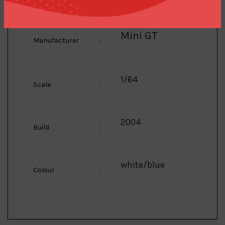
Mini GT
Manufacturer
:
1/64
Scale
:
2004
Build
:
white/blue
Colour
: