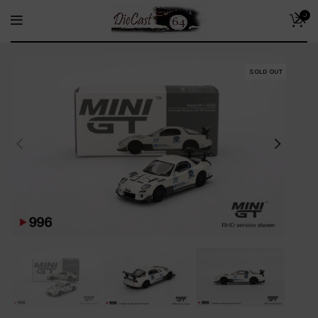
0
SOLD OUT