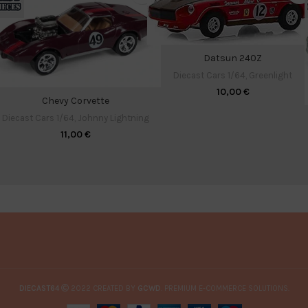
Datsun 240Z
Diecast Cars 1/64
,
Greenlight
10,00
€
Chevy Corvette
Diecast Cars 1/64
,
Johnny Lightning
11,00
€
DIECAST64
2022 CREATED BY
GCWD
. PREMIUM E-COMMERCE SOLUTIONS.