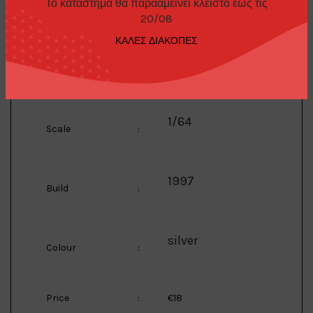
Never Die*, silver
Το κατάστημα θα παρααμείνει κλειστό έως τις
20/08
ΚΑΛΕΣ ΔΙΑΚΟΠΕΣ
Mini GT
Manufacturer
:
1/64
Scale
:
1997
Build
:
silver
Colour
:
Price
:
€18