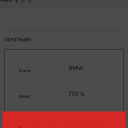
Share:
ΠΕΡΙΓΡΑΦΉ
BMW
Brand
:
750 IL
Model
:
1/64 1997 BMW 750 IL
(E39) *Tomorrow
Description
: