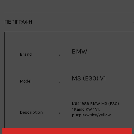
ΠΕΡΙΓΡΑΦΉ
BMW
Brand
:
M3 (E30) V1
Model
:
1/64 1989 BMW M3 (E30)
*Kaido KW* V1,
Description
:
purple/white/yellow