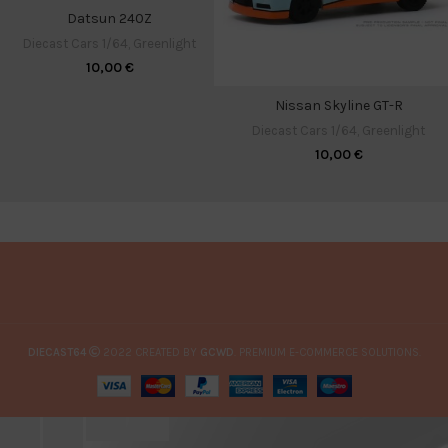
Datsun 240Z
Diecast Cars 1/64
,
Greenlight
10,00
€
Nissan Skyline GT-R
Diecast Cars 1/64
,
Greenlight
10,00
€
DIECAST64
2022 CREATED BY
GCWD
. PREMIUM E-COMMERCE SOLUTIONS.