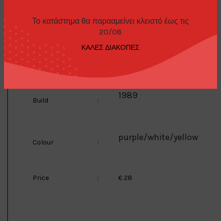
Mini GT
Manufacturer
:
Το κατάστημα θα παρααμείνει κλειστό έως τις
20/08
ΚΑΛΕΣ ΔΙΑΚΟΠΕΣ
1/64
Scale
:
1989
Build
:
purple/white/yellow
Colour
:
Price
:
€ 28