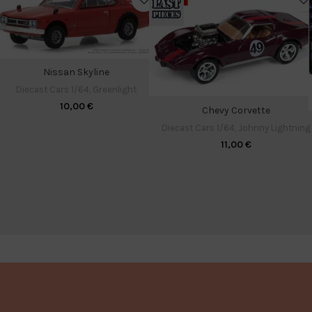
Nissan Skyline
Diecast Cars 1/64
,
Greenlight
10,00
€
Chevy Corvette
Diecast Cars 1/64
,
Johnny Lightning
11,00
€