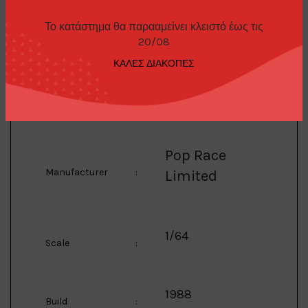
Golf GTi MKII
Model
:
Το κατάστημα θα παρααμείνει κλειστό έως τις
20/08
ΚΑΛΕΣ ΔΙΑΚΟΠΕΣ
1/64 1988 Volkswagen
Golf GTi MKII *Demon
Description
:
Tweeks BTCC*, red
Pop Race
Manufacturer
:
Limited
1/64
Scale
:
1988
Build
: