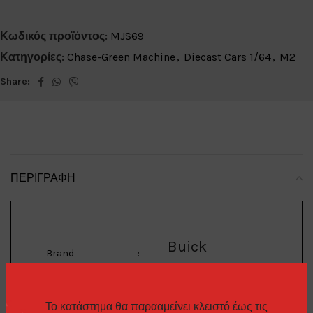
Κωδικός προϊόντος:
MJS69
Κατηγορίες:
Chase-Green Machine
,
Diecast Cars 1/64
,
M2
Share:
ΠΕΡΙΓΡΑΦΉ
Buick
Brand
:
Το κατάστημα θα παρααμείνει κλειστό έως τις
Regal Limited