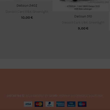
Datsun 240Z
Diecast Cars 1/64
,
Greenlight
Datsun 510
10,00
€
Diecast Cars 1/64
,
Greenlight
9,00
€
DIECAST64
2022 CREATED BY
GCWD
. PREMIUM E-COMMERCE SOLUTIONS.