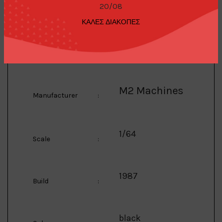
Model
:
20/08
ΚΑΛΕΣ ΔΙΑΚΟΠΕΣ
1/64 1987 Buick Regal
Description
:
Limited, black CHASE
M2 Machines
Manufacturer
:
1/64
Scale
:
1987
Build
:
black