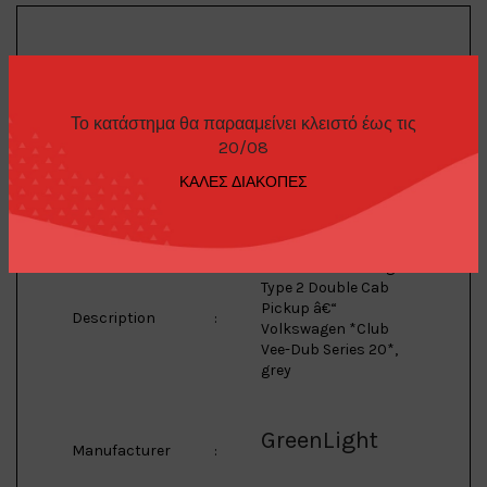
Volkswagen
Brand
:
Το κατάστημα θα παρααμείνει κλειστό έως τις
20/08
Type 2
ΚΑΛΕΣ ΔΙΑΚΟΠΕΣ
Model
:
1/64 1978 Volkswagen
Type 2 Double Cab
Pickup â€“
Description
:
Volkswagen *Club
Vee-Dub Series 20*,
grey
GreenLight
Manufacturer
: