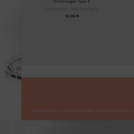
Volkswagen Type 2
Diecast Cars 1/64
,
Greenlight
10,00
€
DIECAST64
2022 CREATED BY
GCWD
. PREMIUM E-COMMERCE S