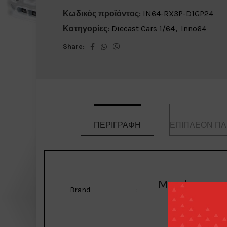
Κωδικός προϊόντος:
IN64-RX3P-D1GP24
Κατηγορίες:
Diecast Cars 1/64
,
Inno64
Share:
ΠΕΡΙΓΡΑΦΉ
ΕΠΙΠΛΈΟΝ Π
Mazda
Brand
: