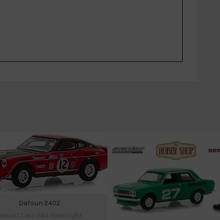
Datsun 240Z
iecast Cars 1/64
,
Greenlight