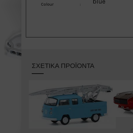
blue
Colour
:
ΣΧΕΤΙΚΆ ΠΡΟΪΌΝΤΑ
D