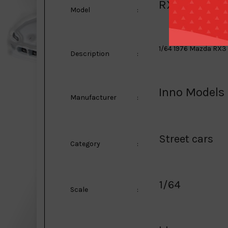
RX3
Model
:
1/64 1976 Mazda RX3
Description
:
Inno Models
Manufacturer
:
Street cars
Category
:
1/64
Scale
: