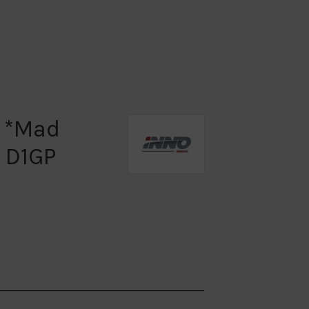
3 *Mad
 D1GP