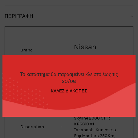
ΠΕΡΙΓΡΑΦΉ
Nissan
Brand
:
Skyline 2000
Το κατάστημα θα παρααμείνει κλειστό έως τις
20/08
Model
:
GT-R
ΚΑΛΕΣ ΔΙΑΚΟΠΕΣ
1/64 1971 Nissan
Skyline 2000 GT-R
KPGC10 #1
Description
:
Takahashi Kunimitsu
Fuji Masters 250Km,