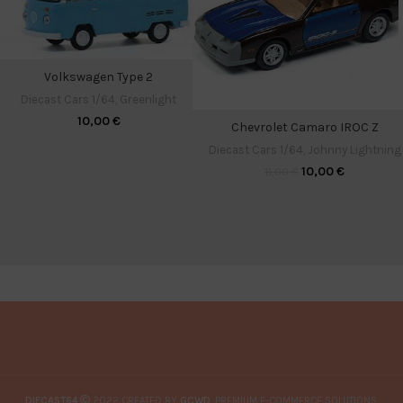
Volkswagen Type 2
Diecast Cars 1/64
,
Greenlight
10,00
€
Chevrolet Camaro IROC Z
Diecast Cars 1/64
,
Johnny Lightning
10,00
€
11,00
€
DIECAST64
2022 CREATED BY
GCWD
. PREMIUM E-COMMERCE SOLUTIONS.