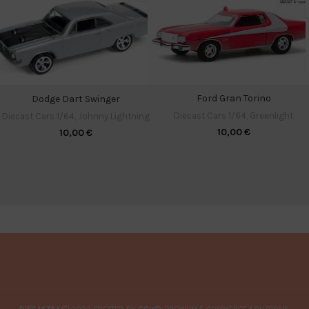
Ford Gran Torino
Dodge Dart Swinger
Diecast Cars 1/64
,
Greenlight
Diecast Cars 1/64
,
Johnny Lightning
10,00
€
10,00
€