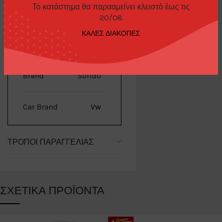
Το κατάστημα θα παρααμείνει κλειστό έως τις
20/08
ΚΑΛΕΣ ΔΙΑΚΟΠΕΣ
ΕΠΙΠΛΈΟΝ ΠΛΗΡΟΦΟΡΊΕΣ
Brand
Solido
Car Brand
Vw
ΤΡΌΠΟΙ ΠΑΡΑΓΓΕΛΊΑΣ
ΣΧΕΤΙΚΆ ΠΡΟΪΌΝΤΑ