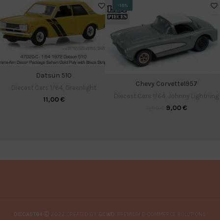
-18%
Datsun 510
Chevy Corvette1957
Diecast Cars 1/64
,
Greenlight
Diecast Cars 1/64
,
Johnny Lightning
11,00
€
9,00
€
11,00
€
DIECAST64
2022 CREATED BY
GCWD
. PREMIUM E-COMMERCE SOLUTIONS.