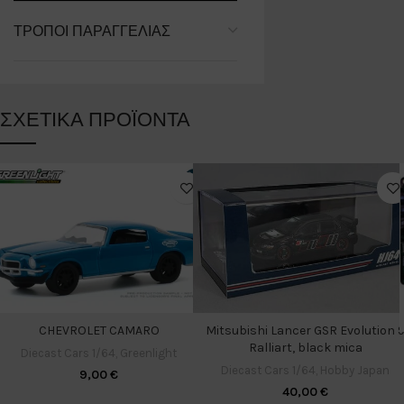
ΤΡΌΠΟΙ ΠΑΡΑΓΓΕΛΊΑΣ
ΣΧΕΤΙΚΆ ΠΡΟΪΌΝΤΑ
CHEVROLET CAMARO
Mitsubishi Lancer GSR Evolution 
Ralliart, black mica
Diecast Cars 1/64
,
Greenlight
Diecast Cars 1/64
,
Hobby Japan
9,00
€
40,00
€