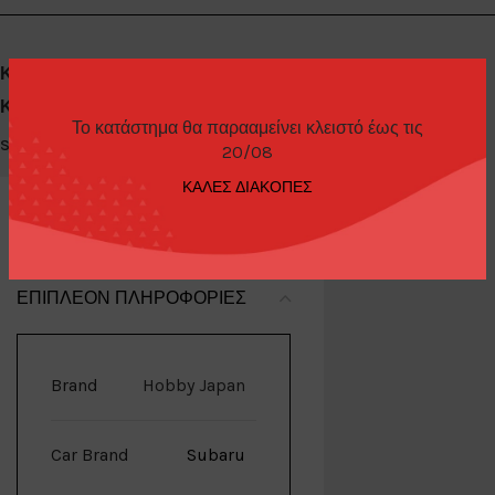
Κωδικός προϊόντος:
hj 641041GM
Κατηγορίες:
Diecast Cars 1/64
,
Hobby Japan
Το κατάστημα θα παρααμείνει κλειστό έως τις
Share:
20/08
ΚΑΛΕΣ ΔΙΑΚΟΠΕΣ
ΕΠΙΠΛΈΟΝ ΠΛΗΡΟΦΟΡΊΕΣ
Brand
Hobby Japan
Car Brand
Subaru