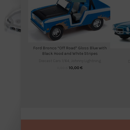
Ford Bronco “Off Road” Gloss Blue with
Black Hood and White Stripes
Diecast Cars 1/64
,
Johnny Lightning
D
10,00
€
11,00
€