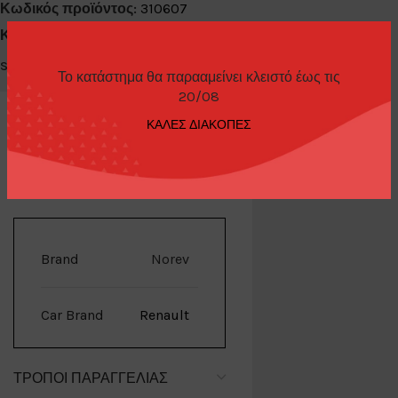
Κωδικός προϊόντος:
310607
Κατηγορίες:
Diecast Cars 1/64
,
Norev
Share:
Το κατάστημα θα παρααμείνει κλειστό έως τις
20/08
ΚΑΛΕΣ ΔΙΑΚΟΠΕΣ
ΕΠΙΠΛΈΟΝ ΠΛΗΡΟΦΟΡΊΕΣ
Brand
Norev
Car Brand
Renault
ΤΡΌΠΟΙ ΠΑΡΑΓΓΕΛΊΑΣ