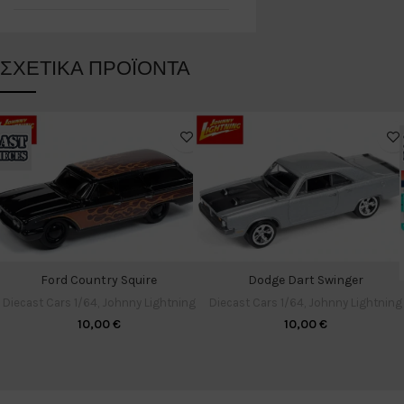
ΣΧΕΤΙΚΆ ΠΡΟΪΌΝΤΑ
Ford Country Squire
Dodge Dart Swinger
Diecast Cars 1/64
,
Johnny Lightning
Diecast Cars 1/64
,
Johnny Lightning
10,00
€
10,00
€