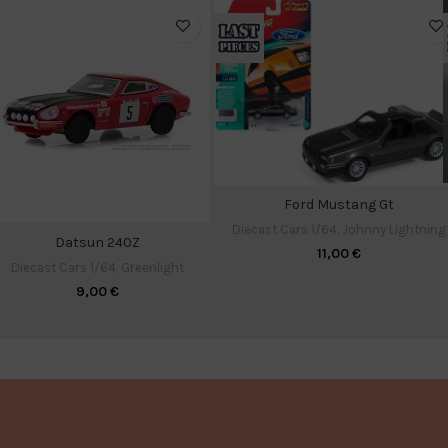
Ford Mustang Gt
Diecast Cars 1/64
,
Johnny Lightning
Datsun 240Z
11,00
€
Diecast Cars 1/64
,
Greenlight
9,00
€