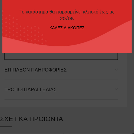
Το κατάστημα θα παρααμείνει κλειστό έως τις
20/08
ΠΕΡΙΓΡΑΦΉ
ΚΑΛΕΣ ΔΙΑΚΟΠΕΣ
Porsche 911(991) GT2 RS Weissach Package Black
ΕΠΙΠΛΈΟΝ ΠΛΗΡΟΦΟΡΊΕΣ
ΤΡΌΠΟΙ ΠΑΡΑΓΓΕΛΊΑΣ
ΣΧΕΤΙΚΆ ΠΡΟΪΌΝΤΑ