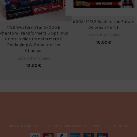
#30541 1/32 Back to the Future
Delorean Part II
1/32 Western Star 5700 XE
Phantom Transformers 5 Optimus
Jada
,
Other Scales
Prime in Nice Transformers 5
16,00
€
Packaging & Robot on the
Chassis.
Jada
,
Other Scales
13,00
€
DIECAST64
2022 CREATED BY
GCWD
. PREMIUM E-COMMERCE SOLUTIONS.