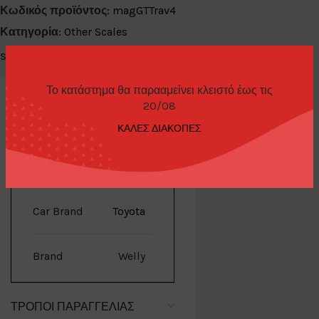
Κωδικός προϊόντος:
magGTTrav4
Κατηγορία:
Other Scales
Share:
Το κατάστημα θα παρααμείνει κλειστό έως τις
20/08
ΚΑΛΕΣ ΔΙΑΚΟΠΕΣ
ΕΠΙΠΛΈΟΝ ΠΛΗΡΟΦΟΡΊΕΣ
Car Brand
Toyota
Brand
Welly
ΤΡΌΠΟΙ ΠΑΡΑΓΓΕΛΊΑΣ