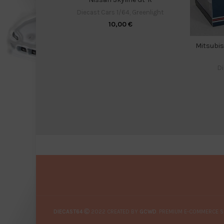
Diecast Cars 1/64
,
Greenlight
10,00
€
Mitsubis
Di
DIECAST64
2022 CREATED BY
GCWD
. PREMIUM E-COMMERCE S