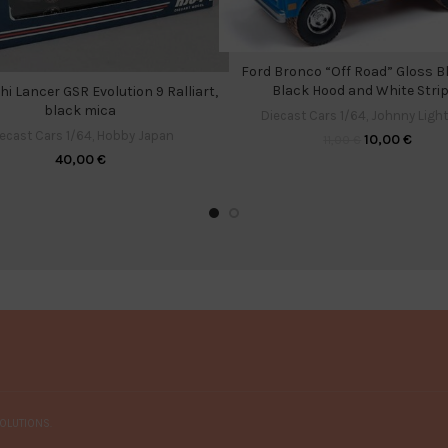
Ford Bronco “Off Road” Gloss Bl
Black Hood and White Stri
hi Lancer GSR Evolution 9 Ralliart,
black mica
Diecast Cars 1/64
,
Johnny Ligh
ecast Cars 1/64
,
Hobby Japan
10,00
€
11,00
€
40,00
€
OLUTIONS.