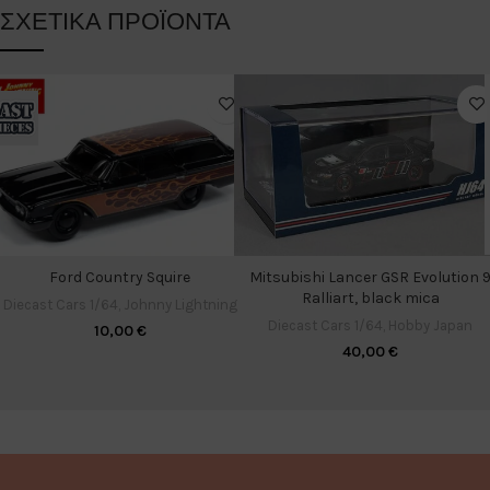
ΣΧΕΤΙΚΆ ΠΡΟΪΌΝΤΑ
Ford Country Squire
Mitsubishi Lancer GSR Evolution 
Ralliart, black mica
Diecast Cars 1/64
,
Johnny Lightning
Diecast Cars 1/64
,
Hobby Japan
10,00
€
40,00
€