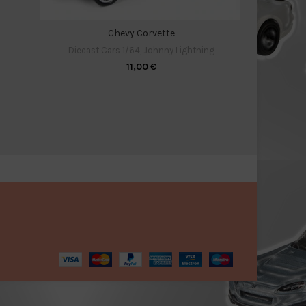
Chevy Corvette
Diecast 
Diecast Cars 1/64
,
Johnny Lightning
11,00
€