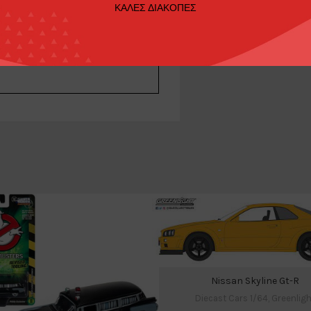
ΚΑΛΕΣ ΔΙΑΚΟΠΕΣ
Nissan Skyline Gt-R
Diecast Cars 1/64
,
Greenligh