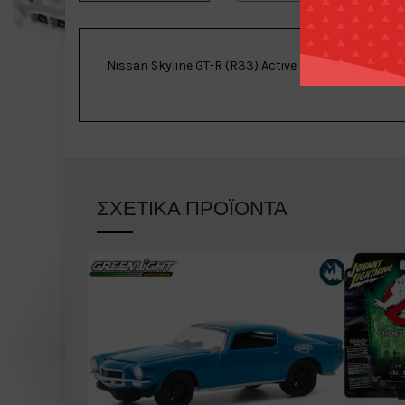
Nissan Skyline GT-R (R33) Active Carbon R V2
ΣΧΕΤΙΚΆ ΠΡΟΪΌΝΤΑ