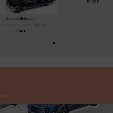
10,00
€
Cadillac Eldorado
ast Cars 1/64
,
Johnny Lightning
12,00
€
OLUTIONS.