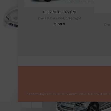
CHEVROLET CAMARO
Diecast Cars 1/64
,
Greenlight
9,00
€
Diec
DIECAST64
2022 CREATED BY
GCWD
. PREMIUM E-COMMERCE S