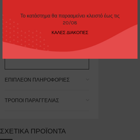
Το κατάστημα θα παρααμείνει κλειστό έως τις
20/08
ΠΕΡΙΓΡΑΦΉ
ΚΑΛΕΣ ΔΙΑΚΟΠΕΣ
Mazda RX-7 LB-Super Silhouette
FD-NILES
ΕΠΙΠΛΈΟΝ ΠΛΗΡΟΦΟΡΊΕΣ
ΤΡΌΠΟΙ ΠΑΡΑΓΓΕΛΊΑΣ
ΣΧΕΤΙΚΆ ΠΡΟΪΌΝΤΑ