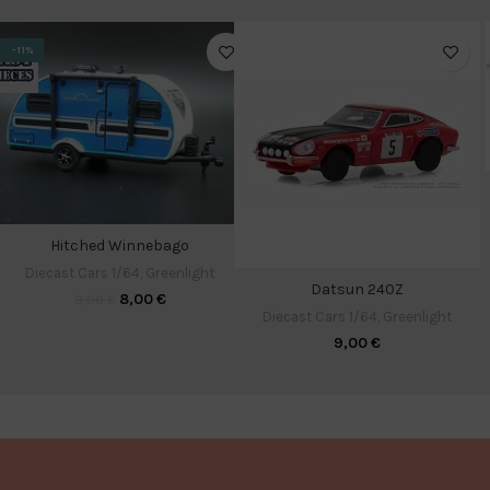
-11%
Hitched Winnebago
Diecast Cars 1/64
,
Greenlight
Datsun 240Z
8,00
€
9,00
€
Diecast Cars 1/64
,
Greenlight
9,00
€