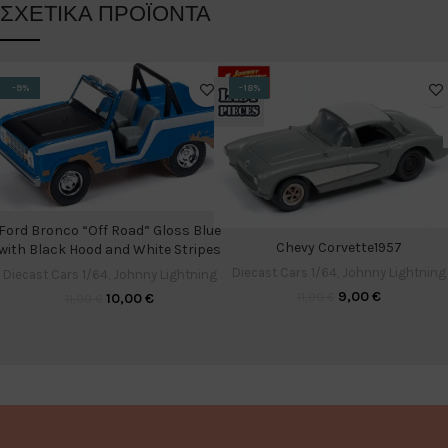
ΣΧΕΤΙΚΆ ΠΡΟΪΌΝΤΑ
-9%
-18%
Ford Bronco “Off Road” Gloss Blue
Chevy Corvette1957
with Black Hood and White Stripes
Diecast Cars 1/64
,
Johnny Lightning
Diecast Cars 1/64
,
Johnny Lightning
9,00
€
11,00
€
10,00
€
11,00
€