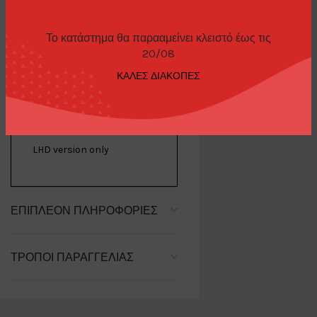
Το κατάστημα θα παρααμείνει κλειστό έως τις
ΠΕΡΙΓΡΑΦΉ
20/08
ΚΑΛΕΣ ΔΙΑΚΟΠΕΣ
Lancia Stratos HF Stradale
Rosso Arancio
LHD version only
ΕΠΙΠΛΈΟΝ ΠΛΗΡΟΦΟΡΊΕΣ
ΤΡΌΠΟΙ ΠΑΡΑΓΓΕΛΊΑΣ